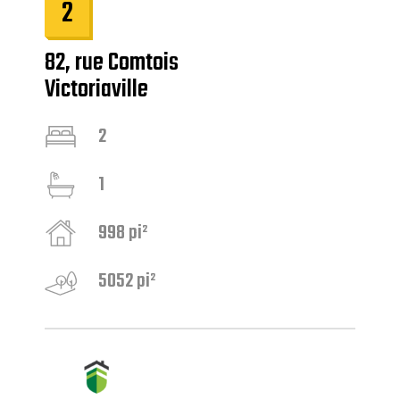
2
82, rue Comtois
Victoriaville
2
1
998 pi²
5052 pi²