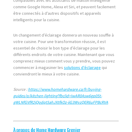
compatibles avec les assistants de maison intelligente
comme Google Home, Alexa et Siri, et peuvent facilement
être connectés à d’autres dispositifs et appareils
intelligents pour la cuisine.
Un changement d’éclairage donnera un nouveau souffle à
votre cuisine. Pour une transformation réussie, il est
essentiel de choisir le bon type d’éclairage pour les
différents endroits de votre cuisine. Maintenant que vous
comprenez mieux comment vous y prendre, vous pouvez
commencer à magasiner les
solutions d’éclairage
qui
conviendront le mieux à votre cuisine.
Source :
https://www.homehardware.ca/fr/buying-
guides/p/kitchen-lighting?fbclid=IwAR0Asw6gp05t-
gWLNfGVfR2jQodqt5ahJXtfkOz-jiG3WvzQER6uFPBcRVA
À propos de Home Hardware Grenier